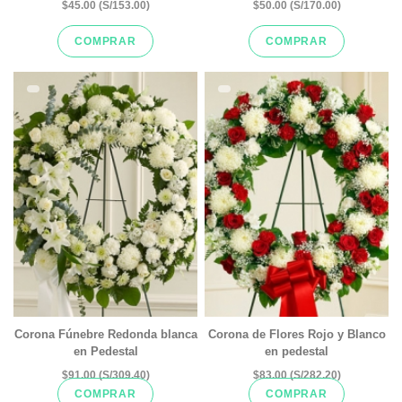
$45.00 (S/153.00)
$50.00 (S/170.00)
COMPRAR
COMPRAR
Corona Fúnebre Redonda blanca
Corona de Flores Rojo y Blanco
en Pedestal
en pedestal
$91.00 (S/309.40)
$83.00 (S/282.20)
COMPRAR
COMPRAR