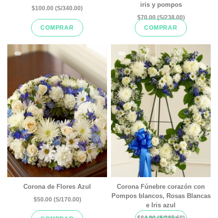
iris y pompos
$100.00 (S/340.00)
$70.00 (S/238.00)
COMPRAR
COMPRAR
Corona de Flores Azul
Corona Fúnebre corazón con
Pompos blancos, Rosas Blancas
$50.00 (S/170.00)
e Iris azul
$84.00 (S/285.60)