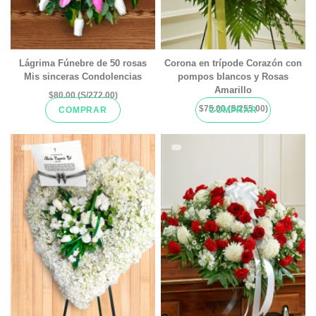
Lágrima Fúnebre de 50 rosas
Corona en trípode Corazón con
Mis sinceras Condolencias
pompos blancos y Rosas
Amarillo
$80.00 (S/272.00)
$75.00 (S/255.00)
COMPRAR
COMPRAR