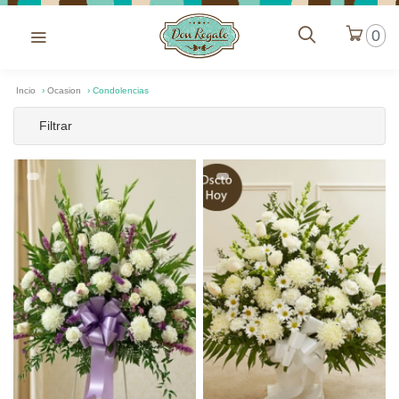
0
Incio
›
Ocasion
›
Condolencias
Filtrar