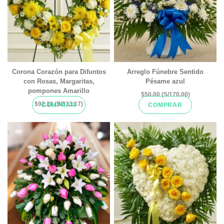
Corona Corazón para Difuntos
Arreglo Fúnebre Sentido
con Rosas, Margaritas,
Pésame azul
pompones Amarillo
$50.00 (S/170.00)
$92.11 (S/313.17)
COMPRAR
COMPRAR