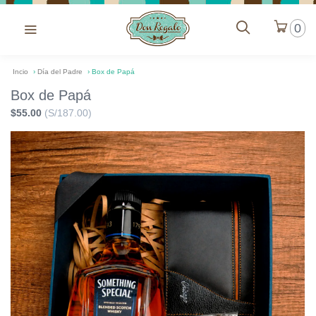
0
Incio
›
Día del Padre
›
Box de Papá
Box de Papá
$55.00
(S/187.00)