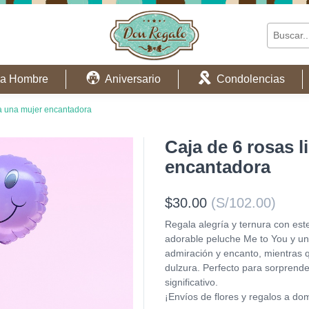
a Hombre
Aniversario
Condolencias
ra una mujer encantadora
Caja de 6 rosas l
encantadora
$30.00
(S/102.00)
Regala alegría y ternura con est
adorable peluche Me to You y un g
admiración y encanto, mientras 
dulzura. Perfecto para sorprende
significativo.
¡Envíos de flores y regalos a do