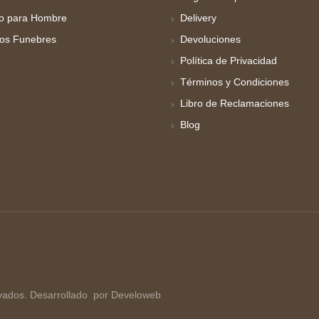
o para Hombre
Delivery
los Funebres
Devoluciones
Política de Privacidad
Términos y Condiciones
Libro de Reclamaciones
Blog
vados. Desarrollado
por Develoweb