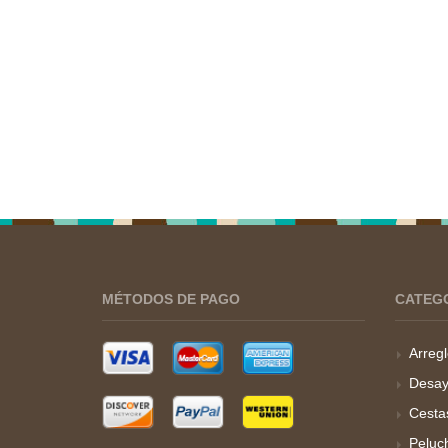
MÉTODOS DE PAGO
CATEG
Arregl
Desay
Cesta
Peluc