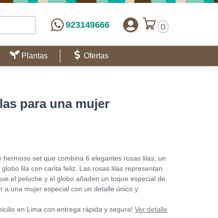
923149666
0
Plantas
Ofertas
ilas para una mujer
e hermoso set que combina 6 elegantes rosas lilas, un
lobo lila con carita feliz. Las rosas lilas representan
que el peluche y el globo añaden un toque especial de
r a una mujer especial con un detalle único y
micilio en Lima con entrega rápida y segura!
Ver detalle