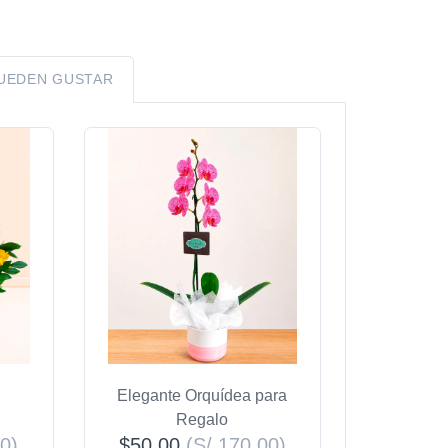
PUEDEN GUSTAR
Elegante Orquídea para
Regalo
00)
$50.00
(S/ 170.00)