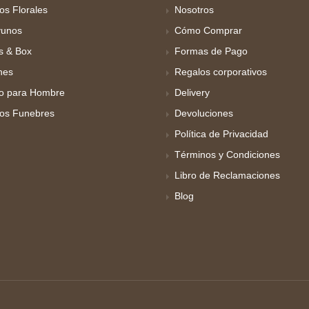
os Florales
Nosotros
unos
Cómo Comprar
s & Box
Formas de Pago
hes
Regalos corporativos
o para Hombre
Delivery
los Funebres
Devoluciones
Política de Privacidad
Términos y Condiciones
Libro de Reclamaciones
Blog