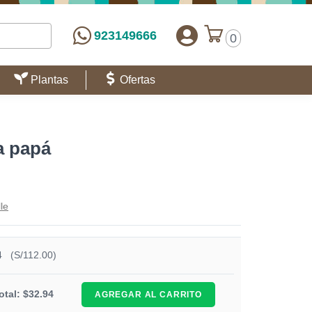
923149666
0
Plantas
Ofertas
a papá
le
4
(S/112.00)
otal: $32.94
AGREGAR AL CARRITO