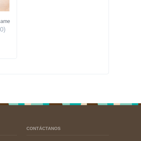
adame
00)
CONTÁCTANOS