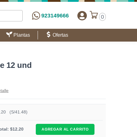
923149666
0
Plantas
Ofertas
e 12 und
talle
.20
(S/41.48)
otal: $12.20
AGREGAR AL CARRITO