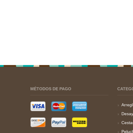
MÉTODOS DE PAGO
CATEG
Arregl
Desay
Cesta
Peluc