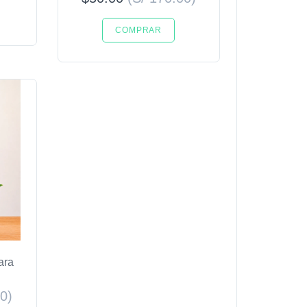
COMPRAR
ara
00)