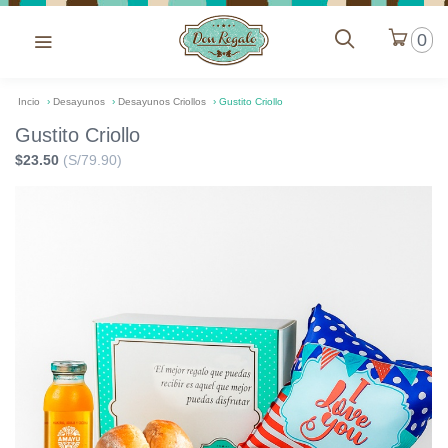
0
Incio
›
Desayunos
›
Desayunos Criollos
›
Gustito Criollo
Gustito Criollo
$23.50
(S/79.90)