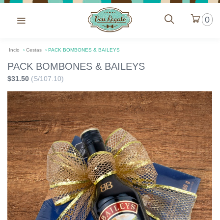
0
Incio
›
Cestas
›
PACK BOMBONES & BAILEYS
PACK BOMBONES & BAILEYS
$31.50
(S/107.10)