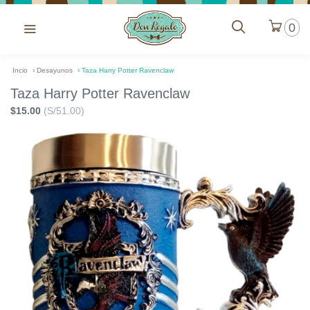
0
Incio
›
Desayunos
›
Taza Harry Potter Ravenclaw
Taza Harry Potter Ravenclaw
$15.00
(S/51.00)